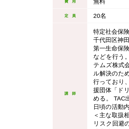
無料
費 用
20名
定 員
特定社会保
千代田区神
第一生命保
などを行う
テムズ株式
ル解決のた
行っており
援団体「ド
講 師
める。 TA
日頃の活動内
＜主な取扱
リスク回避