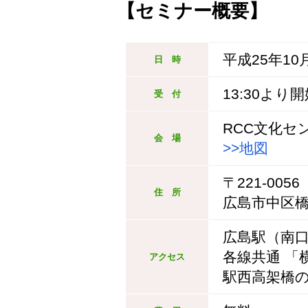
【セミナー概要】
平成25年10月
日 時
13:30より
受 付
RCC文化セ
会 場
>>地図
〒221-0056
住 所
広島市中区橋本
広島駅（南
各線共通 「
アクセス
駅西高架橋