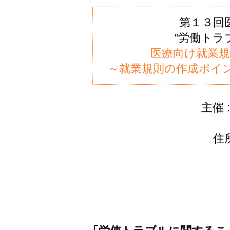
第１３回
“労働トラ
「医療向け就業
～就業規則の作成ポイ
主催 
住