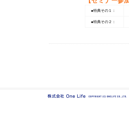
【セミナー参
●特典その１：
●特典その２：
←
医療法人向け 今真剣に
（H25.7.11）
第１４回医療法人経営者セ
公開！（H26.3.20）
→