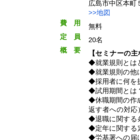
広島市中区本町
>>地図
費 用
無料
定 員
20名
概 要
【セミナーの主
◆就業規則とは
◆就業規則の他
◆採用者に何を
◆試用期間とは
◆休職期間の作
返す者への対応
◆退職に関する
◆定年に関する
◆労基署への届