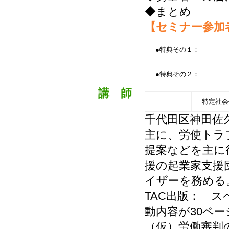
◆まとめ
【セミナー参加
●特典その１：
●特典その２：
講 師
特定社会
千代田区神田佐
主に、労使トラ
提案などを主に
援の起業家支援
イザーを務める
TAC出版：「
動内容が30ペ
（仮）労働審判