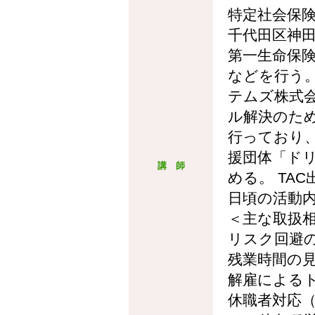
特定社会保
千代田区神
第一生命保
などを行う
テムズ株式
ル解決のた
行っており
援団体「ド
講 師
める。 TA
日頃の活動内
＜主な取扱
リスク回避
残業時間の
解雇による
休職者対応