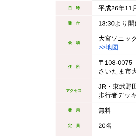
平成26年11月
日 時
13:30より
受 付
大宮ソニック
会 場
>>地図
〒108-0075
住 所
さいたま市大
JR・東武野
アクセス
歩行者デッ
無料
費 用
20名
定 員